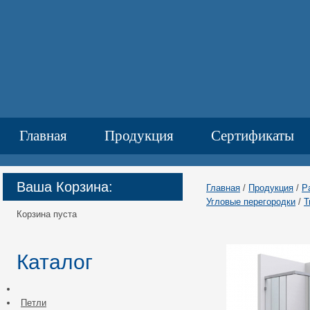
Главная
Продукция
Сертификаты
Контакты
Ваша Корзина:
Главная
/
Продукция
/
Р
Углoвые перегородки
/
Т
Корзина пуста
Каталог
Петли