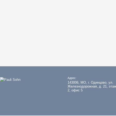
Адрес:
143006, МО, г. Одинцово, ул.
Железнодорожная, д. 21, эта
2, офис 5