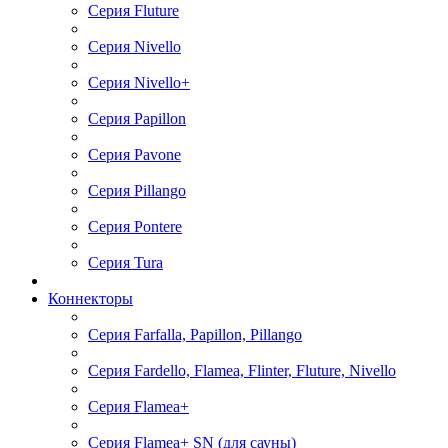
Серия Fluture
Серия Nivello
Серия Nivello+
Серия Papillon
Серия Pavone
Серия Pillango
Серия Pontere
Серия Tura
Коннекторы
Серия Farfalla, Papillon, Pillango
Серия Fardello, Flamea, Flinter, Fluture, Nivello
Серия Flаmea+
Серия Flamea+ SN (для сауны)